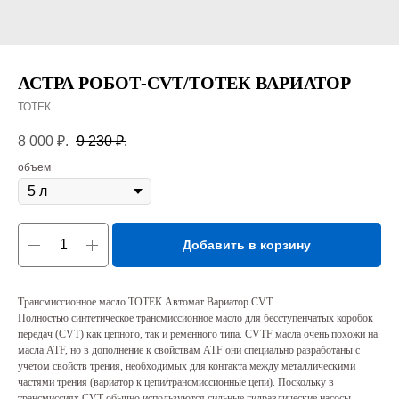
АСТРА РОБОТ-CVT/ТОТЕК ВАРИАТОР
ТОТЕК
8 000
₽.
9 230
₽.
объем
Добавить в корзину
Трансмиссионное масло ТОТЕК Автомат Вариатор CVT
Полностью синтетическое трансмиссионное масло для бесступенчатых коробок
передач (CVT) как цепного, так и ременного типа. CVTF масла очень похожи на
масла ATF, но в дополнение к свойствам ATF они специально разработаны с
учетом свойств трения, необходимых для контакта между металлическими
частями трения (вариатор к цепи/трансмиссионные цепи). Поскольку в
трансмиссиях CVT обычно используются сильные гидравлические насосы,