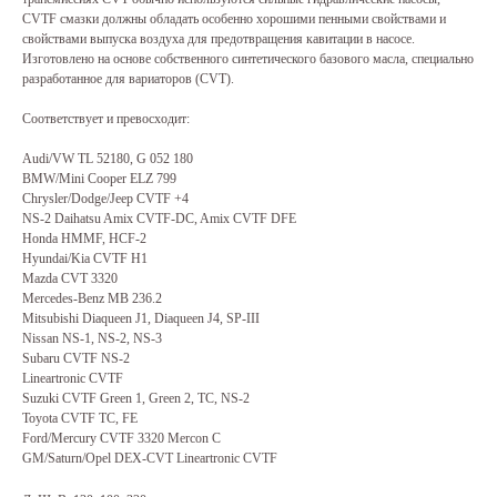
CVTF смазки должны обладать особенно хорошими пенными свойствами и
свойствами выпуска воздуха для предотвращения кавитации в насосе.
Изготовлено на основе собственного синтетического базового масла, специально
разработанное для вариаторов (CVT).
Соответствует и превосходит:
Audi/VW TL 52180, G 052 180
BMW/Mini Cooper ELZ 799
Chrysler/Dodge/Jeep CVTF +4
NS-2 Daihatsu Amix CVTF-DC, Amix CVTF DFE
Honda HMMF, HCF-2
Hyundai/Kia CVTF H1
Mazda CVT 3320
Mercedes-Benz MB 236.2
Mitsubishi Diaqueen J1, Diaqueen J4, SP-III
Nissan NS-1, NS-2, NS-3
Subaru CVTF NS-2
Lineartronic CVTF
Suzuki CVTF Green 1, Green 2, TC, NS-2
Toyota CVTF TC, FE
Ford/Mercury CVTF 3320 Mercon C
GM/Saturn/Opel DEX-CVT Lineartronic CVTF