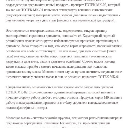
подразделения предложили новый продукт – препарат ТОТЕК МК-02, который
так же как ТОТЕК МК-01 повышает температуру вспышки синтетических
(гидрокрекинговых) моторных масел, которая довольно низка и недостаточна -
они начинают «гореть» в двигателе (подвергаться термической деструкции).
Этот недостаток моторных масел легко определяется, открыв крышку
маслоприёмной горловины двигателя, понюхайте её. Характерный горелый
резкий запах просигнализирует о неблагополучных процессах, протекающих в
двигателе. Запах говорит и о том, что масло горит и прочность масляной плёнки
ослаблена или вообще отсутствует. Так или иначе, при этом симптоме (запах
гари) она недостаточна, чтобы сопротивляться тепловым и механическим
нагрузкам в двигателе. Защита двигателя ослаблена! Срочно нужна помощь
таким маслам, причём с самого начала их эксплуатации, как только вы
произвели замену масла. Многих в этом случае пугало значительное увеличение
щелочного числа у свежего масла и они не решались применять ТОТЕК МК-01.
Теперь появилась возможность в любое свежее масло заправлять препарат
ТОТЕК МК-02. Это совершенно удивительный препарат, который изменит в
лучшую сторону работу любого моторного масла. Продукты серии МК изменят
работу масла радикально, привнеся в его базу, дорогие и высококачественные
полиальфаолефины и эстеры.
Моторное масло - система рекомбинируемая, технология рекомбинации впервые
предложена Корпорацией Топливные Технологии, т.е. применён принцип