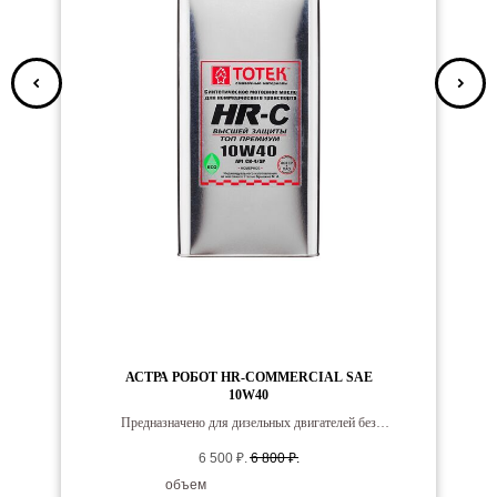
АСТРА РОБОТ HR-COMMERCIAL SAE
10W40
Предназначено для дизельных двигателей без
ограничений с повышенным сроком межсервисной
6 500
₽.
6 800
₽.
замены масел.
объем