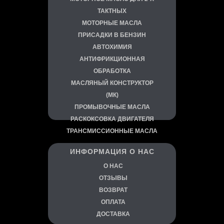
ТАКТНЫХ
МОТОРНЫЕ МАСЛА
ПРИСАДКИ В БЕНЗИН
АВТОХИМИЯ
АНТИФРИКЦИОННАЯ
ОБРАБОТКА
МАСЛЯНЫЙ КОНСТРУКТОР
(МК)
ПРОМЫВОЧНЫЕ МАСЛА
РАСКОКСОВКА ДВИГАТЕЛЯ
ТРАНСМИССИОННЫЕ МАСЛА
ИНФОРМАЦИЯ О НАС
О
НАС
ОТЗЫВЫ
ВОЗВРАТ
ОПЛАТА
ДОСТАВКА