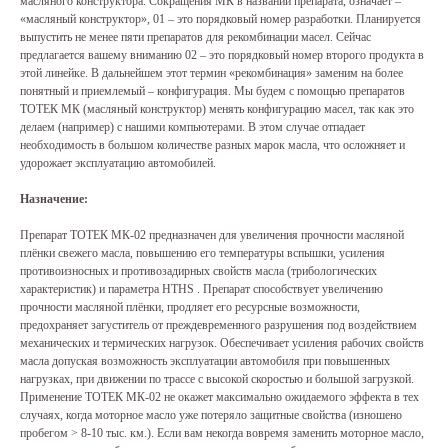
масляного конструктора. Сокращения МК в названии препарата, означает –
«масляный конструктор», 01 – это порядковый номер разработки. Планируется
выпустить не менее пяти препаратов для рекомбинации масел. Сейчас
предлагается вашему вниманию 02 – это порядковый номер второго продукта в
этой линейке. В дальнейшем этот термин «рекомбинация» заменим на более
понятный и приемлемый – конфигурация. Мы будем с помощью препаратов
ТОТЕК МК (масляный конструктор) менять конфигурацию масел, так как это
делаем (например) с нашими компьютерами. В этом случае отпадает
необходимость в большом количестве разных марок масла, что осложняет и
удорожает эксплуатацию автомобилей.
Назначение:
Препарат ТОТЕК МК-02 предназначен для увеличения прочности масляной
плёнки свежего масла, повышению его температуры вспышки, усиления
противоизносных и противозадирных свойств масла (трибологических
характеристик) и параметра HTHS . Препарат способствует увеличению
прочности масляной плёнки, продляет его ресурсные возможности,
предохраняет загуститель от преждевременного разрушения под воздействием
механических и термических нагрузок. Обеспечивает усиления рабочих свойств
масла допуская возможность эксплуатации автомобиля при повышенных
нагрузках, при движении по трассе с высокой скоростью и большой загрузкой.
Применение ТОТЕК МК-02 не окажет максимально ожидаемого эффекта в тех
случаях, когда моторное масло уже потеряло защитные свойства (изношено
пробегом > 8-10 тыс. км.). Если вам некогда вовремя заменить моторное масло,