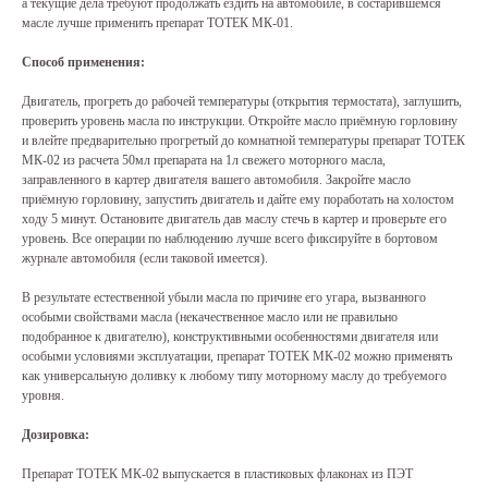
а текущие дела требуют продолжать ездить на автомобиле, в состарившемся
масле лучше применить препарат ТОТЕК МК-01.
Способ применения:
Двигатель, прогреть до рабочей температуры (открытия термостата), заглушить,
проверить уровень масла по инструкции. Откройте масло приёмную горловину
и влейте предварительно прогретый до комнатной температуры препарат ТОТЕК
МК-02 из расчета 50мл препарата на 1л свежего моторного масла,
заправленного в картер двигателя вашего автомобиля. Закройте масло
приёмную горловину, запустить двигатель и дайте ему поработать на холостом
ходу 5 минут. Остановите двигатель дав маслу стечь в картер и проверьте его
уровень. Все операции по наблюдению лучше всего фиксируйте в бортовом
журнале автомобиля (если таковой имеется).
В результате естественной убыли масла по причине его угара, вызванного
особыми свойствами масла (некачественное масло или не правильно
подобранное к двигателю), конструктивными особенностями двигателя или
особыми условиями эксплуатации, препарат ТОТЕК МК-02 можно применять
как универсальную доливку к любому типу моторному маслу до требуемого
уровня.
Дозировка:
Препарат ТОТЕК МК-02 выпускается в пластиковых флаконах из ПЭТ