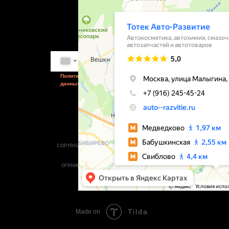
Посмотреть на карте
Заказать звонок
+7
Go
Политика обработки персональных
данных
Способы
оплаты:
COPYRIGHT © 2014-2026 АВТО- РАЗВИТИЕ — ИП
ЛУКЬЯНОВ.Д.А.
ВСЕ ПРАВА ЗАЩИЩЕНЫ.
ОГРНИП 321774600220732, ИНН 773700808402.
Сайт разработан Alex
Lukyanov
Tilda
Made on