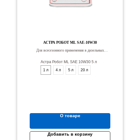
АСТРА РОБОТ ML SAE-10W30
Для всесезонного применения в дизельных
двигателях большёго литрового объёма с высокой
мощностью, форсированных с турбонаддувом.
Астра Робот ML SAE 10W30 5 л
1 л
4 л
5 л
20 л
О товаре
Добавить в корзину