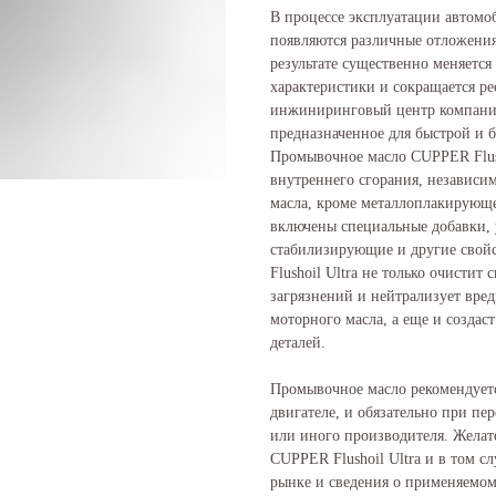
В процессе эксплуатации автомоб
появляются различные отложения:
результате существенно меняется
характеристики и сокращается р
инжиниринговый центр компани
предназначенное для быстрой и 
Промывочное масло CUPPER Flush
внутреннего сгорания, независи
масла, кроме металлоплакирующе
включены специальные добавки,
стабилизирующие и другие свой
Flushoil Ultra не только очистит
загрязнений и нейтрализует вред
моторного масла, а еще и созда
деталей.
Промывочное масло рекомендуетс
двигателе, и обязательно при пе
или иного производителя. Жела
CUPPER Flushoil Ultra и в том с
рынке и сведения о применяемом