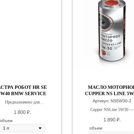
АСТРА РОБОТ HR SE
МАСЛО МОТОРНО
5W40 BMW SERVICE
CUPPER NS LINE 5W
Артикул:
NS5W30-2
Предназначено для
бензиновых и дизельных
Cupper NSLine 5W30 —
1 800
₽.
двигателей.
синтетическое беззольно
1 890
₽.
объем
моторное масло
объем