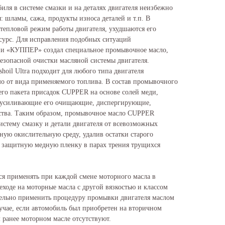
иля в системе смазки и на деталях двигателя неизбежно
 шламы, сажа, продукты износа деталей и т.п. В
 тепловой режим работы двигателя, ухудшаются его
есурс. Для исправления подобных ситуаций
и «КУППЕР» создал специальное промывочное масло,
безопасной очистки масляной системы двигателя.
oil Ultra подходит для любого типа двигателя
мо от вида применяемого топлива. В состав промывочного
го пакета присадок CUPPER на основе солей меди,
 усиливающие его очищающие, диспергирующие,
ства. Таким образом, промывочное масло CUPPER
 систему смазку и детали двигателя от всевозможных
ную окислительную среду, удалив остатки старого
ст защитную медную пленку в парах трения трущихся
я применять при каждой смене моторного масла в
реходе на моторные масла с другой вязкостью и классом
тельно применить процедуру промывки двигателя маслом
лучае, если автомобиль был приобретен на вторичном
 ранее моторном масле отсутствуют.