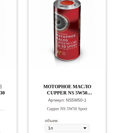
Е
МОТОРНОЕ МАСЛО
30
CUPPER NS 5W50
SPORT
Артикул:
NS5W50-1
Cupper NS 5W50 Sport
е
объем