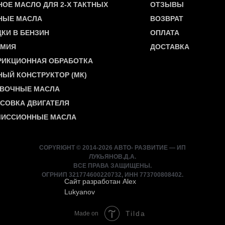
ОЕ МАСЛО ДЛЯ 2-Х ТАКТНЫХ
ОТЗЫВЫ
НЫЕ МАСЛА
ВОЗВРАТ
КИ В БЕНЗИН
ОПЛАТА
ИМИЯ
ДОСТАВКА
РИКЦИОННАЯ ОБРАБОТКА
ЫЙ КОНСТРУКТОР (МК)
ВОЧНЫЕ МАСЛА
СОВКА ДВИГАТЕЛЯ
МИССИОННЫЕ МАСЛА
COPYRIGHT © 2014-2026 АВТО- РАЗВИТИЕ — ИП
ЛУКЬЯНОВ.Д.А.
ВСЕ ПРАВА ЗАЩИЩЕНЫ.
ОГРНИП 321774600220732, ИНН 773700808402.
Сайт разработан Alex
Lukyanov
Tilda
Made on