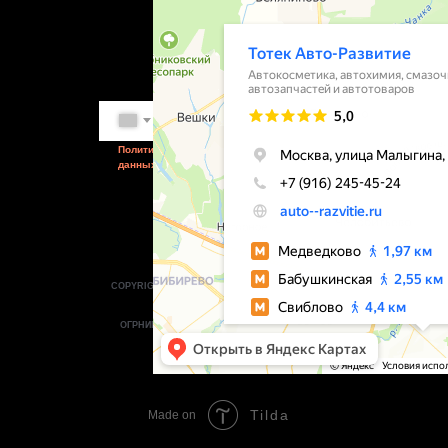
Посмотреть на карте
Заказать звонок
+7
Go
Политика обработки персональных
данных
Способы
оплаты:
COPYRIGHT © 2014-2026 АВТО- РАЗВИТИЕ — ИП
ЛУКЬЯНОВ.Д.А.
ВСЕ ПРАВА ЗАЩИЩЕНЫ.
ОГРНИП 321774600220732, ИНН 773700808402.
Сайт разработан Alex
Lukyanov
Tilda
Made on