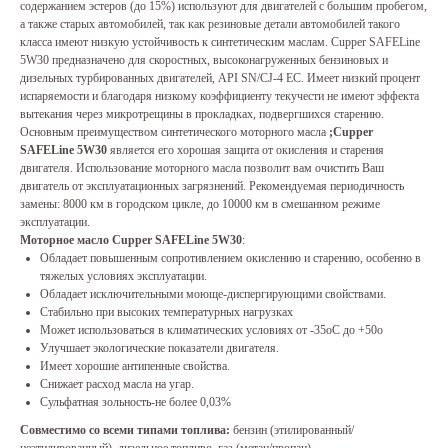
содержанием эстеров (до 15%) используют для двигателей с большим пробегом,
а также старых автомобилей, так как резиновые детали автомобилей такого
класса имеют низкую устойчивость к синтетическим маслам. Cupper SAFELine
5W30 предназначено для скоростных, высоконагруженных бензиновых и
дизельных турбированных двигателей, API SN/CJ-4 EC. Имеет низкий процент
испаряемости и благодаря низкому коэффициенту текучести не имеют эффекта
вытекания через микротрещины в прокладках, подвергшихся старению.
Основным преимуществом синтетического моторного масла
;Cupper
SAFELine 5W30
является его хорошая защита от окисления и старения
двигателя. Использование моторного масла позволит вам очистить Ваш
двигатель от эксплуатационных загрязнений. Рекомендуемая периодичность
замены: 8000 км в городском цикле, до 10000 км в смешанном режиме
эксплуатации.
Моторное масло
Cupper SAFELine 5W30
:
Обладает повышенным сопротивлением окислению и старению, особенно в
тяжелых условиях эксплуатации.
Обладает исключительными моюще-диспергирующими свойствами.
Стабильно при высоких температурных нагрузках
Может использоваться в климатических условиях от -35oС до +50o
Улучшает экологические показатели двигателя.
Имеет хорошие антипенные свойства.
Снижает расход масла на угар.
Сульфатная зольность-не более 0,03%
Совместимо со всеми типами топлива:
бензин (этилированный/